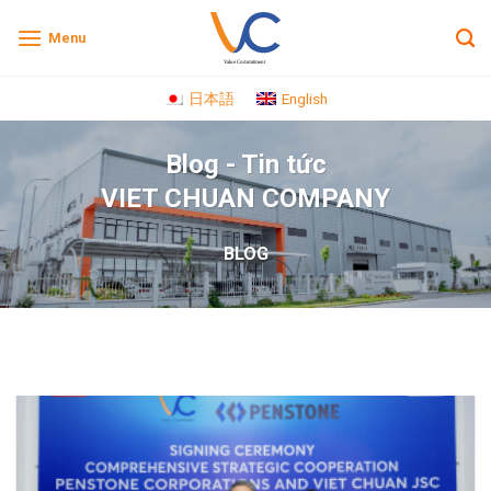
Skip
Menu
to
content
日本語
English
Blog - Tin tức
VIET CHUAN COMPANY
BLOG