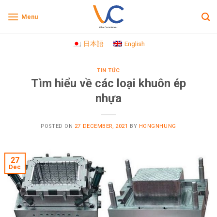
Skip
Menu
to
content
日本語
English
TIN TỨC
Tìm hiểu về các loại khuôn ép
nhựa
POSTED ON
27 DECEMBER, 2021
BY
HONGNHUNG
27
Dec