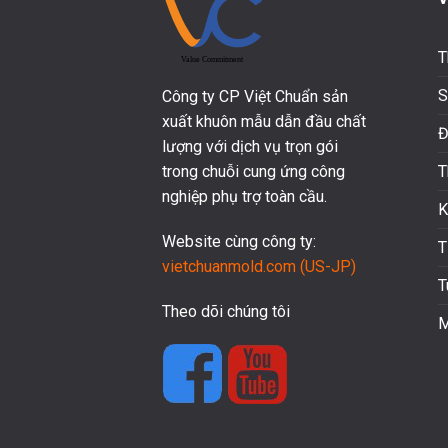
T
S
Công ty CP Việt Chuẩn sản
xuất khuôn mẫu dẫn đầu chất
Đ
lượng với dịch vụ trọn gói
T
trong chuỗi cung ứng công
nghiệp phụ trợ toàn cầu.
K
Website cùng công ty:
T
vietchuanmold.com (US-JP)
T
Theo dõi chúng tôi
M