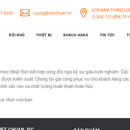
KCN NAM THĂNG LO
91 6666
cuong@vietchuan.vn
Q. BẮC TỪ LIÊM, TP. 
ĐỘI NGŨ
THIẾT BỊ
KHÁCH HÀNG
TIN TỨC
T
móc Nhật Bản kết hợp cùng đội ngũ kỹ sư giàu kinh nghiệm. Các 
 được kiểm soát. Chúng tôi gia công phục vụ cho khách hàng các J
ính xác cao và chất lượng hoàn thiện hoàn hảo
ựa chọn của bạn.
IET CHUAN JSC