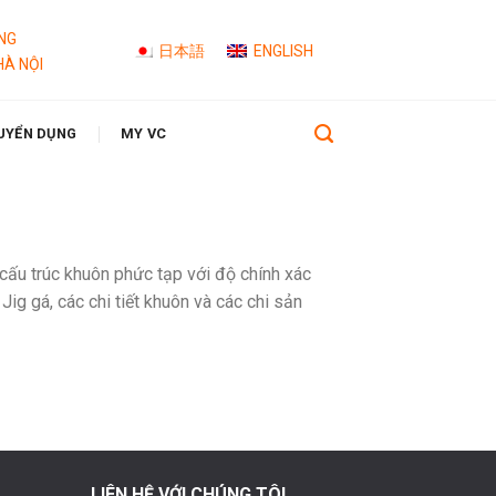
NG
日本語
ENGLISH
HÀ NỘI
UYỂN DỤNG
MY VC
cấu trúc khuôn phức tạp với độ chính xác
ig gá, các chi tiết khuôn và các chi sản
LIÊN HỆ VỚI CHÚNG TÔI