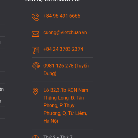
+84 96 491 6666
cuong@vietchuan.vn
g
+84 24 3783 2374
0981 126 278 (Tuyển
Dụng)
ôn
Lô B2,3,1b KCN Nam
Thăng Long, Đ. Tân
n
Phong, P. Thụy
Phương, Q. Từ Liêm,
Hà Nội
Thứ 2 - Thứ 7