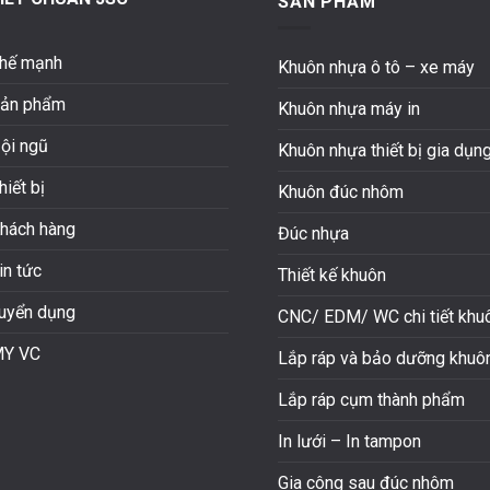
SẢN PHẨM
hế mạnh
Khuôn nhựa ô tô – xe máy
ản phẩm
Khuôn nhựa máy in
ội ngũ
Khuôn nhựa thiết bị gia dụn
hiết bị
Khuôn đúc nhôm
hách hàng
Đúc nhựa
in tức
Thiết kế khuôn
uyển dụng
CNC/ EDM/ WC chi tiết khu
Y VC
Lắp ráp và bảo dưỡng khuô
Lắp ráp cụm thành phẩm
In lưới – In tampon
Gia công sau đúc nhôm