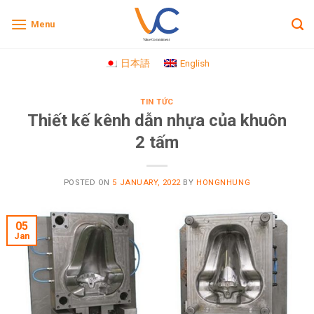
Skip
Menu
to
content
日本語
English
TIN TỨC
Thiết kế kênh dẫn nhựa của khuôn
2 tấm
POSTED ON
5 JANUARY, 2022
BY
HONGNHUNG
05
Jan