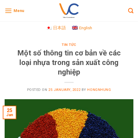
Skip
Menu
to
content
日本語
English
TIN TỨC
Một số thông tin cơ bản về các
loại nhựa trong sản xuất công
nghiệp
POSTED ON
25 JANUARY, 2022
BY
HONGNHUNG
25
Jan