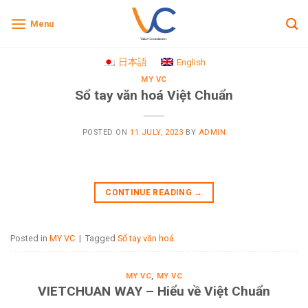
Skip
Menu
to
content
日本語
English
MY VC
Sổ tay văn hoá Việt Chuẩn
POSTED ON
11 JULY, 2023
BY
ADMIN
CONTINUE READING
→
Posted in
MY VC
|
Tagged
Sổ tay văn hoá
MY VC
,
MY VC
VIETCHUAN WAY – Hiểu về Việt Chuẩn