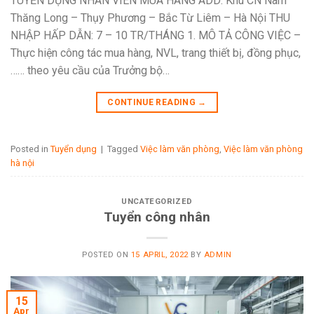
TUYỂN DỤNG NHÂN VIÊN MUA HÀNG ADD: Khu CN Nam
Thăng Long – Thụy Phương – Bắc Từ Liêm – Hà Nội THU
NHẬP HẤP DẪN: 7 – 10 TR/THÁNG 1. MÔ TẢ CÔNG VIỆC –
Thực hiện công tác mua hàng, NVL, trang thiết bị, đồng phục,
…… theo yêu cầu của Trưởng bộ…
CONTINUE READING
→
Posted in
Tuyển dụng
|
Tagged
Việc làm văn phòng
,
Việc làm văn phòng
hà nội
UNCATEGORIZED
Tuyển công nhân
POSTED ON
15 APRIL, 2022
BY
ADMIN
15
Apr