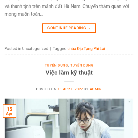
và thanh tịnh trên mảnh đất Hà Nam. Chuyến thăm quan với
mong muốn toàn…
CONTINUE READING
→
Posted in Uncategorized
|
Tagged
chùa Địa Tạng Phi Lai
TUYỂN DỤNG
,
TUYỂN DỤNG
Việc làm kỹ thuật
POSTED ON
15 APRIL, 2022
BY
ADMIN
15
Apr