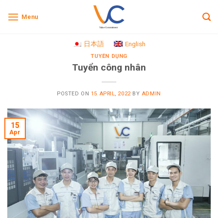
Skip
Menu
to
content
日本語
English
TUYỂN DỤNG
Tuyển công nhân
POSTED ON
15 APRIL, 2022
BY
ADMIN
15
Apr