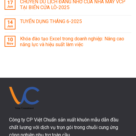
CHUYẾN DU LỊCH ĐÁNG NHỚ CỦA NHÀ MÁY VCP
17
Jun
TẠI BIỂN CỬA LÒ-2025
TUYỂN DỤNG THÁNG 6-2025
14
Jun
Khóa đào tạo Excel trong doanh nghiệp: Nâng cao
10
Nov
năng lực và hiệu suất làm việc
Công ty CP Việt Chuẩn sản xuất khuôn mẫu dẫn đầu
chất lượng với dịch vụ trọn gói trong chuỗi cung ứng
công nghiệp phụ trợ toàn cầu.