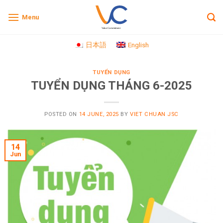
Skip
Menu
to
content
日本語
English
TUYỂN DỤNG
TUYỂN DỤNG THÁNG 6-2025
POSTED ON
14 JUNE, 2025
BY
VIET CHUAN JSC
14
Jun