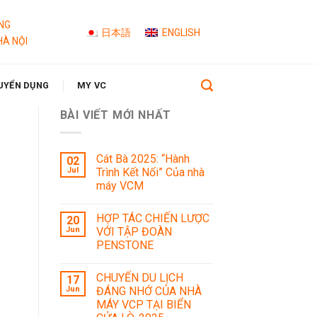
NG
日本語
ENGLISH
HÀ NỘI
UYỂN DỤNG
MY VC
BÀI VIẾT MỚI NHẤT
Cát Bà 2025: “Hành
02
Jul
Trình Kết Nối” Của nhà
máy VCM
HỢP TÁC CHIẾN LƯỢC
20
Jun
VỚI TẬP ĐOÀN
PENSTONE
CHUYẾN DU LỊCH
17
Jun
ĐÁNG NHỚ CỦA NHÀ
MÁY VCP TẠI BIỂN