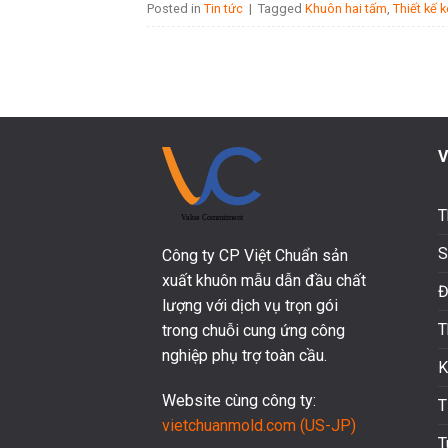
Posted in
Tin tức
|
Tagged
Khuôn hai tấm
,
Thiết kế 
V
T
S
Công ty CP Việt Chuẩn sản
xuất khuôn mẫu dẫn đầu chất
Đ
lượng với dịch vụ trọn gói
T
trong chuỗi cung ứng công
nghiệp phụ trợ toàn cầu.
K
Website cùng công ty:
T
vietchuanmold.com (US-JP)
T