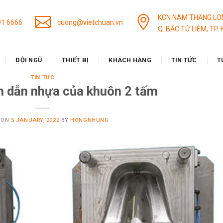
KCN NAM THĂNG LO
91 6666
cuong@vietchuan.vn
Q. BẮC TỪ LIÊM, TP. 
ĐỘI NGŨ
THIẾT BỊ
KHÁCH HÀNG
TIN TỨC
T
TIN TỨC
h dẫn nhựa của khuôn 2 tấm
 ON
5 JANUARY, 2022
BY
HONGNHUNG