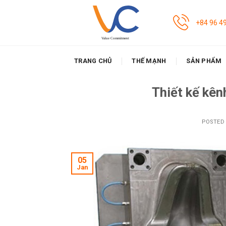
Skip
to
+84 96 4
content
TRANG CHỦ
THẾ MẠNH
SẢN PHẨM
Thiết kế kên
POSTED
05
Jan