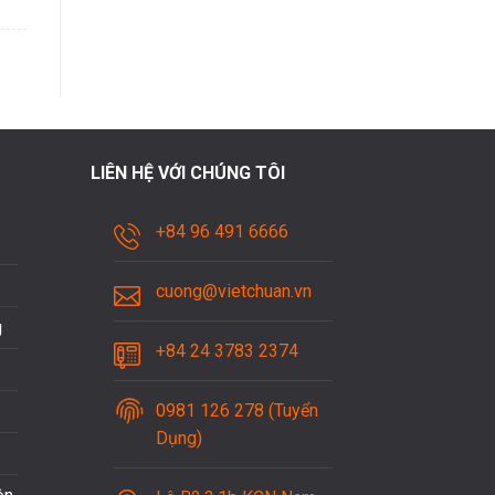
LIÊN HỆ VỚI CHÚNG TÔI
+84 96 491 6666
cuong@vietchuan.vn
g
+84 24 3783 2374
0981 126 278 (Tuyển
Dụng)