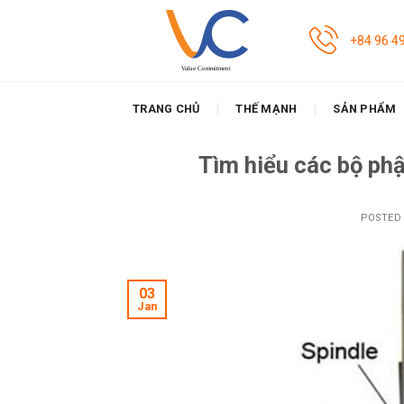
Skip
to
+84 96 4
content
TRANG CHỦ
THẾ MẠNH
SẢN PHẨM
Tìm hiểu các bộ ph
POSTED
03
Jan