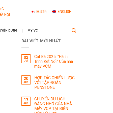
NG
日本語
ENGLISH
HÀ NỘI
UYỂN DỤNG
MY VC
BÀI VIẾT MỚI NHẤT
Cát Bà 2025: “Hành
02
Jul
Trình Kết Nối” Của nhà
máy VCM
HỢP TÁC CHIẾN LƯỢC
20
Jun
VỚI TẬP ĐOÀN
PENSTONE
CHUYẾN DU LỊCH
17
Jun
ĐÁNG NHỚ CỦA NHÀ
MÁY VCP TẠI BIỂN