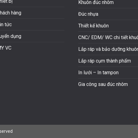
hiết bị
Khuôn đúc nhôm
hách hàng
Đúc nhựa
in tức
Thiết kế khuôn
uyển dụng
CNC/ EDM/ WC chi tiết khu
Y VC
Lắp ráp và bảo dưỡng khuô
Lắp ráp cụm thành phẩm
In lưới – In tampon
Gia công sau đúc nhôm
eserved