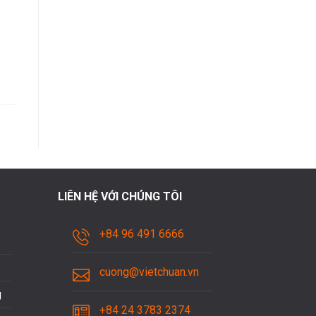
LIÊN HỆ VỚI CHÚNG TÔI
+84 96 491 6666
cuong@vietchuan.vn
g
+84 24 3783 2374