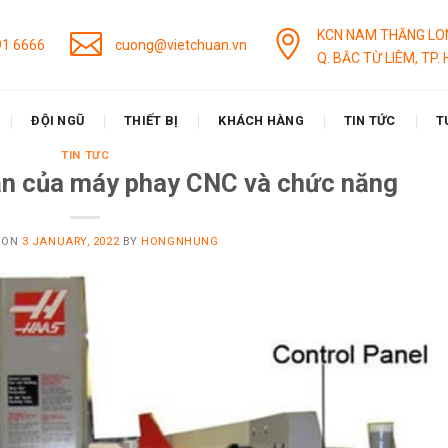
KCN NAM THĂNG LO
91 6666
cuong@vietchuan.vn
Q. BẮC TỪ LIÊM, TP. 
ĐỘI NGŨ
THIẾT BỊ
KHÁCH HÀNG
TIN TỨC
T
TIN TỨC
ận của máy phay CNC và chức năng
 ON
3 JANUARY, 2022
BY
HONGNHUNG