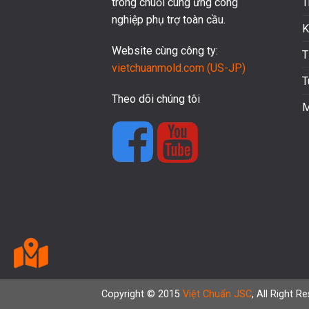
T
trong chuỗi cung ứng công
nghiệp phụ trợ toàn cầu.
K
Website cùng công ty:
T
vietchuanmold.com (US-JP)
T
Theo dõi chúng tôi
M
Copyright © 2015
Việt Chuẩn JSC
, All Right R