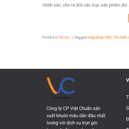
chính xác, cho ra đời các loại sản phẩm đa
Posted in
Tin tức
|
Tagged
máy phay CNC
,
Tìm hiểu
V
T
S
Công ty CP Việt Chuẩn sản
xuất khuôn mẫu dẫn đầu chất
Đ
lượng với dịch vụ trọn gói