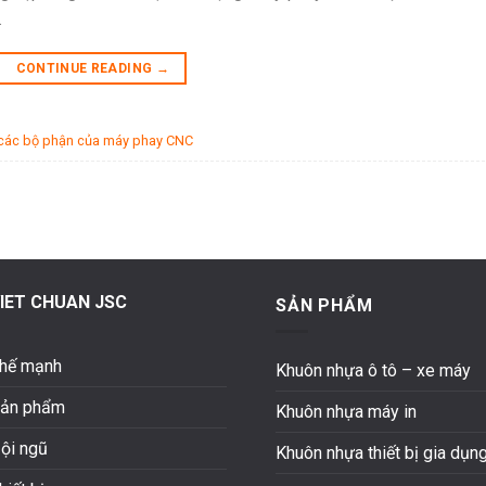
…
CONTINUE READING
→
 các bộ phận của máy phay CNC
IET CHUAN JSC
SẢN PHẨM
hế mạnh
Khuôn nhựa ô tô – xe máy
ản phẩm
Khuôn nhựa máy in
ội ngũ
Khuôn nhựa thiết bị gia dụn