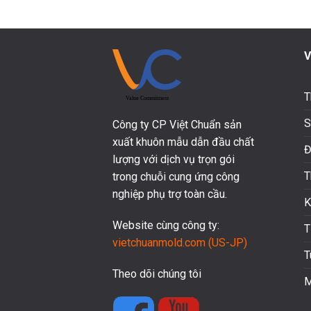
V
T
S
Công ty CP Việt Chuẩn sản
xuất khuôn mẫu dẫn đầu chất
Đ
lượng với dịch vụ trọn gói
T
trong chuỗi cung ứng công
nghiệp phụ trợ toàn cầu.
K
Website cùng công ty:
T
vietchuanmold.com (US-JP)
T
Theo dõi chúng tôi
M