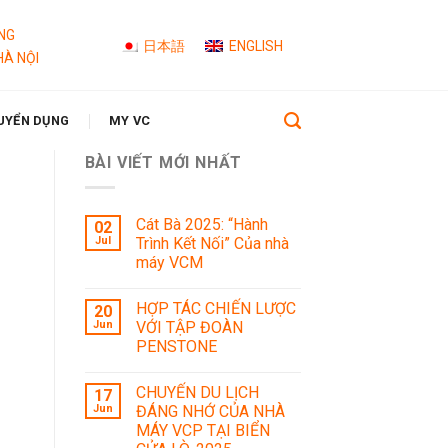
NG
日本語
ENGLISH
HÀ NỘI
UYỂN DỤNG
MY VC
BÀI VIẾT MỚI NHẤT
Cát Bà 2025: “Hành
02
Jul
Trình Kết Nối” Của nhà
máy VCM
HỢP TÁC CHIẾN LƯỢC
20
Jun
VỚI TẬP ĐOÀN
PENSTONE
CHUYẾN DU LỊCH
17
Jun
ĐÁNG NHỚ CỦA NHÀ
MÁY VCP TẠI BIỂN