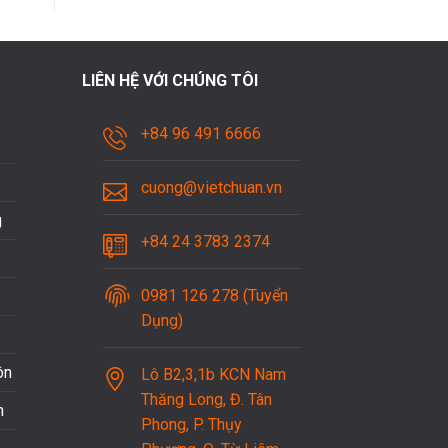
LIÊN HỆ VỚI CHÚNG TÔI
+84 96 491 6666
cuong@vietchuan.vn
g
+84 24 3783 2374
0981 126 278 (Tuyển
Dụng)
ôn
Lô B2,3,1b KCN Nam
Thăng Long, Đ. Tân
n
Phong, P. Thụy