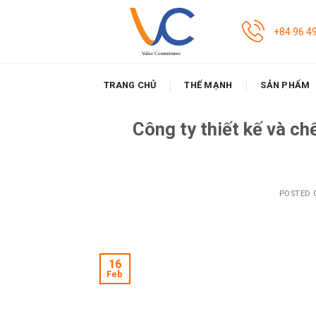
Skip
to
+84 96 4
content
TRANG CHỦ
THẾ MẠNH
SẢN PHẨM
Công ty thiết kế và chế
POSTED
16
Feb