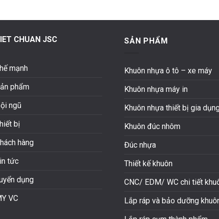
IET CHUAN JSC
SẢN PHẨM
hế mạnh
Khuôn nhựa ô tô – xe máy
ản phẩm
Khuôn nhựa máy in
ội ngũ
Khuôn nhựa thiết bị gia dụn
hiết bị
Khuôn đúc nhôm
hách hàng
Đúc nhựa
in tức
Thiết kế khuôn
uyển dụng
CNC/ EDM/ WC chi tiết khu
Y VC
Lắp ráp và bảo dưỡng khuô