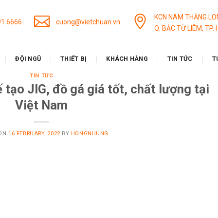
KCN NAM THĂNG LO
91 6666
cuong@vietchuan.vn
Q. BẮC TỪ LIÊM, TP. 
ĐỘI NGŨ
THIẾT BỊ
KHÁCH HÀNG
TIN TỨC
T
TIN TỨC
 tạo JIG, đồ gá giá tốt, chất lượng tại
Việt Nam
 ON
16 FEBRUARY, 2022
BY
HONGNHUNG