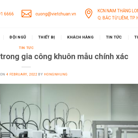
KCN NAM THĂNG LO
91 6666
cuong@vietchuan.vn
Q. BẮC TỪ LIÊM, TP. 
ĐỘI NGŨ
THIẾT BỊ
KHÁCH HÀNG
TIN TỨC
T
TIN TỨC
 trong gia công khuôn mẫu chính xác
 ON
4 FEBRUARY, 2022
BY
HONGNHUNG