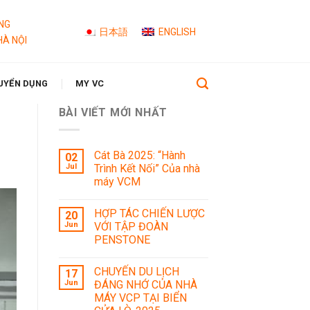
NG
日本語
ENGLISH
HÀ NỘI
UYỂN DỤNG
MY VC
BÀI VIẾT MỚI NHẤT
Cát Bà 2025: “Hành
02
Jul
Trình Kết Nối” Của nhà
máy VCM
HỢP TÁC CHIẾN LƯỢC
20
Jun
VỚI TẬP ĐOÀN
PENSTONE
CHUYẾN DU LỊCH
17
Jun
ĐÁNG NHỚ CỦA NHÀ
MÁY VCP TẠI BIỂN