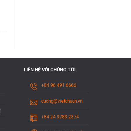
LIÊN HỆ VỚI CHÚNG TÔI
+84 96 491 6666
cuong@vietchuan.vn
g
+84 24 3783 2374