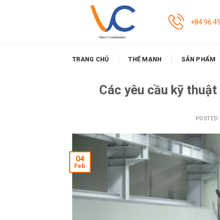
Skip
to
+84 96 4
content
TRANG CHỦ
THẾ MẠNH
SẢN PHẨM
Các yêu cầu kỹ thuật
POSTED
04
Feb