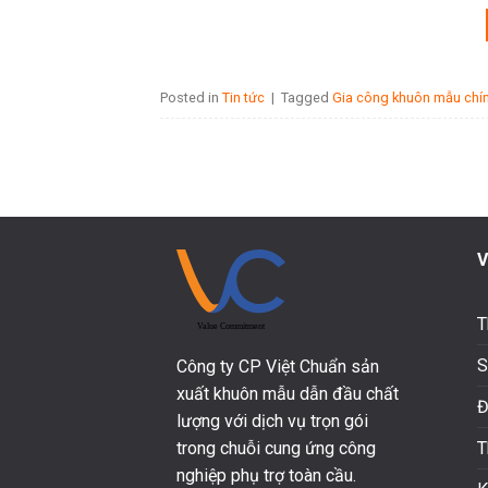
Posted in
Tin tức
|
Tagged
Gia công khuôn mẫu chí
V
T
S
Công ty CP Việt Chuẩn sản
xuất khuôn mẫu dẫn đầu chất
Đ
lượng với dịch vụ trọn gói
T
trong chuỗi cung ứng công
nghiệp phụ trợ toàn cầu.