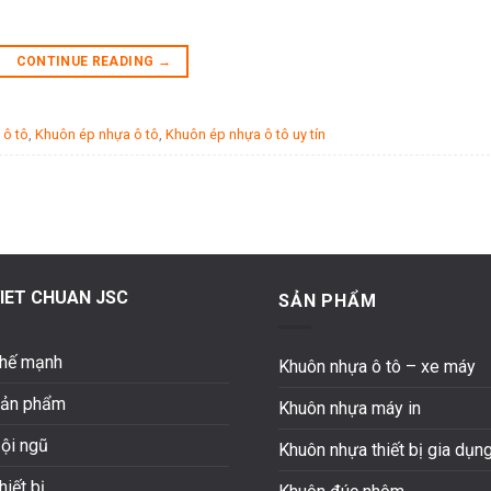
CONTINUE READING
→
 ô tô
,
Khuôn ép nhựa ô tô
,
Khuôn ép nhựa ô tô uy tín
IET CHUAN JSC
SẢN PHẨM
hế mạnh
Khuôn nhựa ô tô – xe máy
ản phẩm
Khuôn nhựa máy in
ội ngũ
Khuôn nhựa thiết bị gia dụn
hiết bị