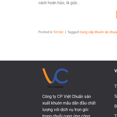
cách hoàn hảo, là giải…
Posted in
Tin tức
|
Tagged
Cung cấp khuôn ép nhựa
V
T
S
Công ty CP Việt Chuẩn sản
xuất khuôn mẫu dẫn đầu chất
Đ
lượng với dịch vụ trọn gói
T
trong chuỗi cung ứng công