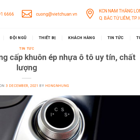
KCN NAM THĂNG LO
91 6666
cuong@vietchuan.vn
Q. BẮC TỪ LIÊM, TP. 
ĐỘI NGŨ
THIẾT BỊ
KHÁCH HÀNG
TIN TỨC
T
TIN TỨC
ng cấp khuôn ép nhựa ô tô uy tín, chất
lượng
 ON
3 DECEMBER, 2021
BY
HONGNHUNG