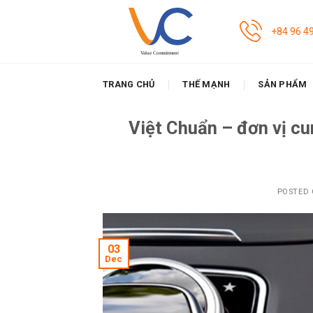
Skip
to
+84 96 4
content
TRANG CHỦ
THẾ MẠNH
SẢN PHẨM
Việt Chuẩn – đơn vị cu
POSTED
03
Dec