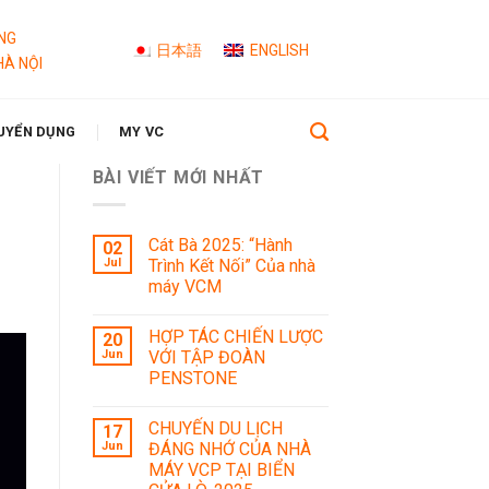
NG
日本語
ENGLISH
HÀ NỘI
UYỂN DỤNG
MY VC
BÀI VIẾT MỚI NHẤT
Cát Bà 2025: “Hành
02
Jul
Trình Kết Nối” Của nhà
máy VCM
HỢP TÁC CHIẾN LƯỢC
20
Jun
VỚI TẬP ĐOÀN
PENSTONE
CHUYẾN DU LỊCH
17
Jun
ĐÁNG NHỚ CỦA NHÀ
MÁY VCP TẠI BIỂN