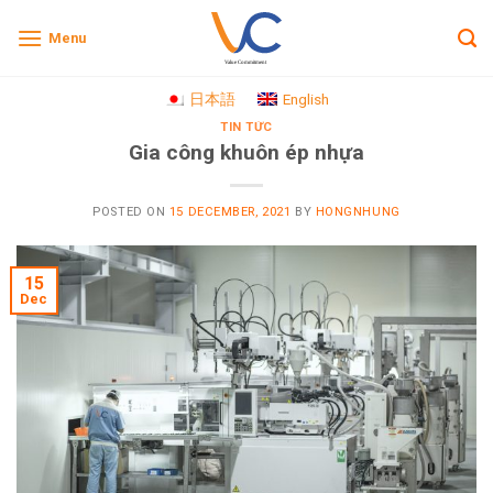
Skip
Menu
to
content
日本語
English
TIN TỨC
Gia công khuôn ép nhựa
POSTED ON
15 DECEMBER, 2021
BY
HONGNHUNG
15
Dec