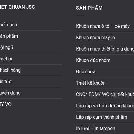
IET CHUAN JSC
SẢN PHẨM
hế mạnh
Khuôn nhựa ô tô – xe máy
ản phẩm
Khuôn nhựa máy in
ội ngũ
Khuôn nhựa thiết bị gia dụn
hiết bị
Khuôn đúc nhôm
hách hàng
Đúc nhựa
in tức
Thiết kế khuôn
uyển dụng
CNC/ EDM/ WC chi tiết khu
Y VC
Lắp ráp và bảo dưỡng khuô
Lắp ráp cụm thành phẩm
In lưới – In tampon