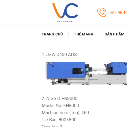
Skip
to
+84 96 4
content
TRANG CHỦ
THẾ MẠNH
SẢN PHẨM
1. JSW J450 ADS
2. NISSEI FN8000
Model No. FN8000
Machine size (Ton): 460
Tie Bar: 800×800
Quantity: 1