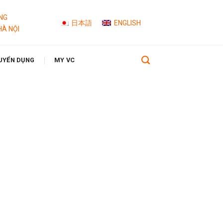
NG
日本語
ENGLISH
HÀ NỘI
UYỂN DỤNG
MY VC