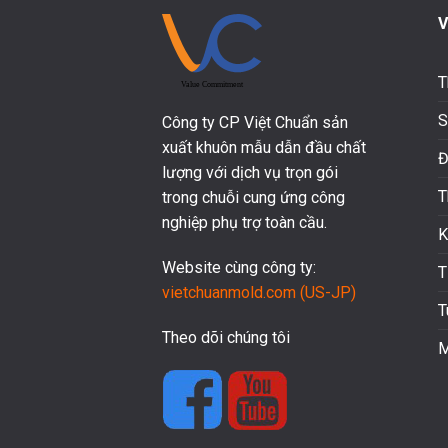
V
T
S
Công ty CP Việt Chuẩn sản
xuất khuôn mẫu dẫn đầu chất
Đ
lượng với dịch vụ trọn gói
T
trong chuỗi cung ứng công
nghiệp phụ trợ toàn cầu.
K
Website cùng công ty:
T
vietchuanmold.com (US-JP)
T
Theo dõi chúng tôi
M