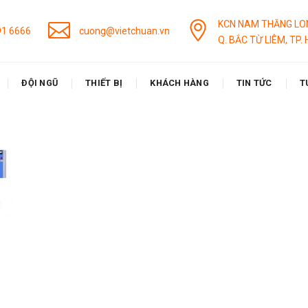
KCN NAM THĂNG LO
91 6666
cuong@vietchuan.vn
Q. BẮC TỪ LIÊM, TP. 
ĐỘI NGŨ
THIẾT BỊ
KHÁCH HÀNG
TIN TỨC
T