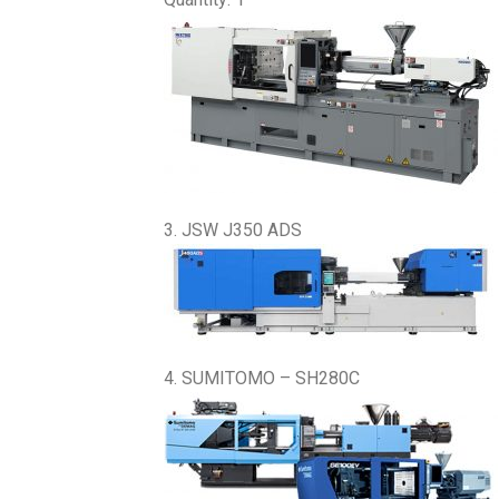
3. JSW J350 ADS
4. SUMITOMO – SH280C