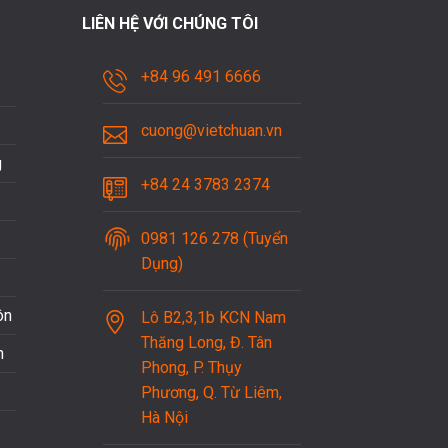
LIÊN HỆ VỚI CHÚNG TÔI
+84 96 491 6666
cuong@vietchuan.vn
g
+84 24 3783 2374
0981 126 278 (Tuyển
Dụng)
ôn
Lô B2,3,1b KCN Nam
Thăng Long, Đ. Tân
n
Phong, P. Thụy
Phương, Q. Từ Liêm,
Hà Nội